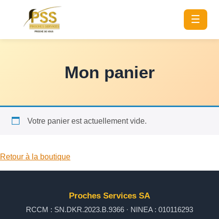
☰
Mon panier
Votre panier est actuellement vide.
Retour à la boutique
Proches Services SA
RCCM : SN.DKR.2023.B.9366 · NINEA : 010116293