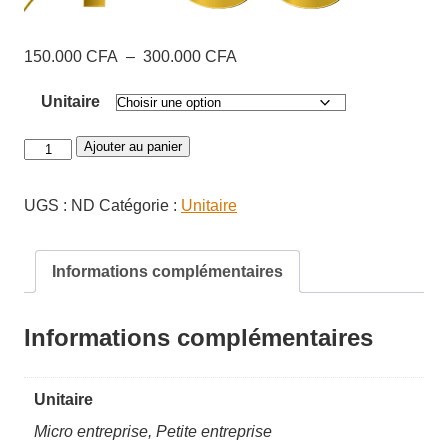
Plage
150.000
CFA
–
300.000
CFA
de
Unitaire
prix :
150.000 CFA
quantité
Ajouter au panier
à
de
300.000 CFA
Suivi
UGS :
ND
Catégorie :
Unitaire
ex-
post
Informations complémentaires
des
financements
-
Informations complémentaires
Unitaire
Unitaire
Micro entreprise, Petite entreprise