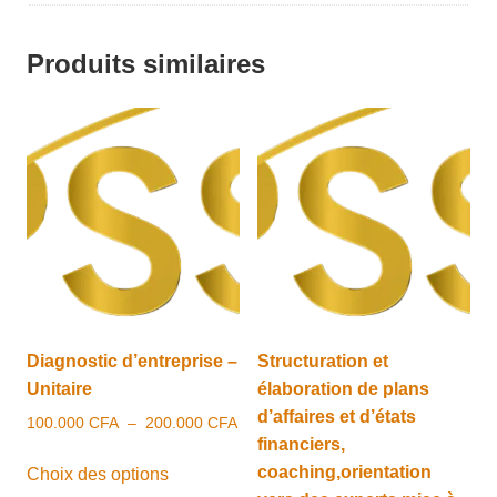
Produits similaires
Diagnostic d’entreprise –
Structuration et
Unitaire
élaboration de plans
d’affaires et d’états
Plage
100.000
CFA
–
200.000
CFA
financiers,
de
Ce
prix :
coaching,orientation
Choix des options
produit
100.000 CFA