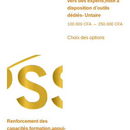
vers des experts,mise à
a
à
disposition d’outils
plusieurs
200.000 CFA
dédiés- Untaire
variations.
Pla
100.000
CFA
–
250.000
CFA
Les
de
options
Ce
prix 
Choix des options
peuvent
produit
100
être
a
à
choisies
plusieurs
250
sur
variations.
la
Les
page
options
du
peuvent
produit
être
choisies
sur
la
page
Renforcement des
du
capacités,formation,appui-