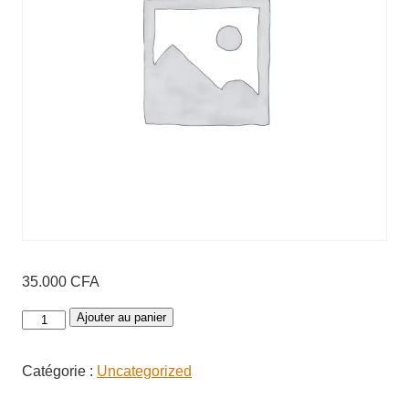
35.000
CFA
quantité
Ajouter au panier
de
Pack
Catégorie :
Uncategorized
Business