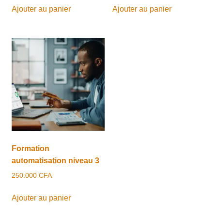
initial
actuel
Ajouter au panier
Ajouter au panier
était :
est :
155.000 CFA.
130.000 CFA.
Formation
automatisation niveau 3
250.000
CFA
Ajouter au panier